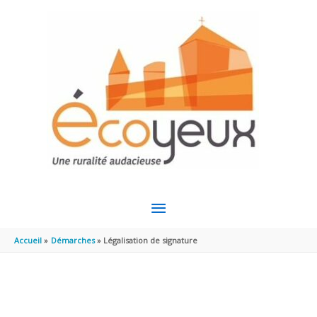
Aller au contenu
Aller au pied de page
MENU
PRINCIPAL
Accueil
Démarches
Légalisation de signature