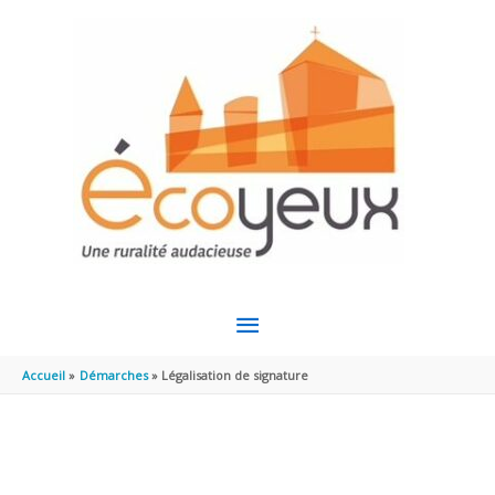
Aller au contenu
Aller au pied de page
MENU
PRINCIPAL
Accueil
Démarches
Légalisation de signature