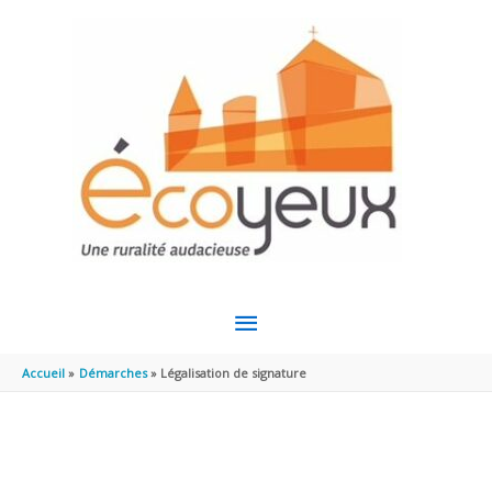
Aller au contenu
Aller au pied de page
MENU
PRINCIPAL
Accueil
Démarches
Légalisation de signature