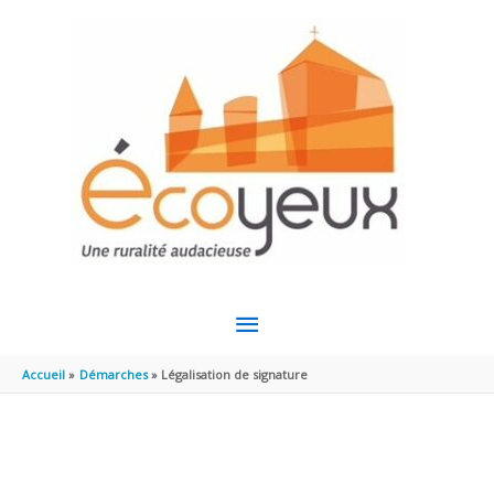
Aller au contenu
Aller au pied de page
MENU
PRINCIPAL
Accueil
Démarches
Légalisation de signature