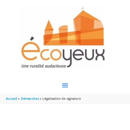
Aller au contenu
Aller au pied de page
MENU
PRINCIPAL
Accueil
Démarches
Légalisation de signature