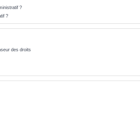
inistratif ?
if ?
nseur des droits