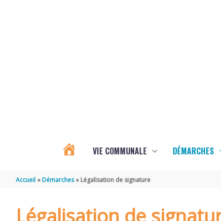
Aller au contenu
Aller au pied de page
VIE COMMUNALE
DÉMARCHES
ACTUALITÉS
Accueil
Démarches
Légalisation de signature
D’ÉCOYEUX
Légalisation de signatu