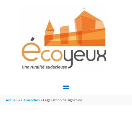
Aller au contenu
Aller au pied de page
MENU
PRINCIPAL
Accueil
Démarches
Légalisation de signature