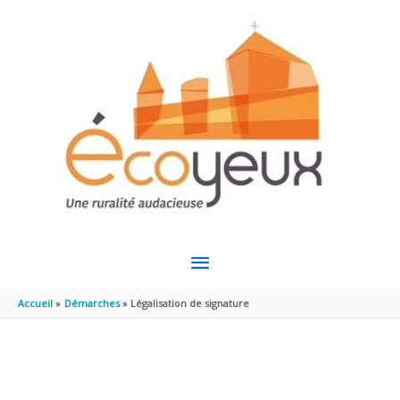
Aller au contenu
Aller au pied de page
MENU
PRINCIPAL
Accueil
Démarches
Légalisation de signature