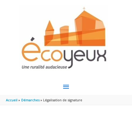
Aller au contenu
Aller au pied de page
MENU
PRINCIPAL
Accueil
Démarches
Légalisation de signature