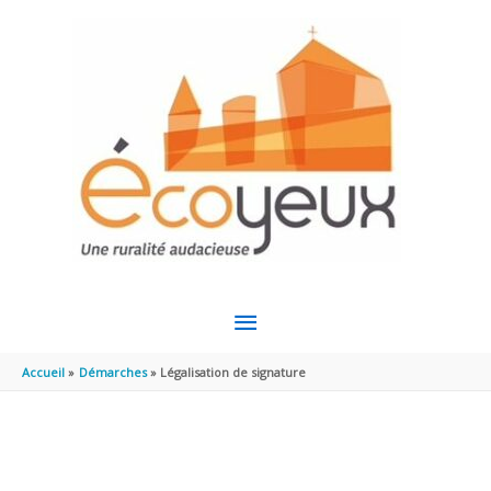
Aller au contenu
Aller au pied de page
MENU
PRINCIPAL
Accueil
Démarches
Légalisation de signature