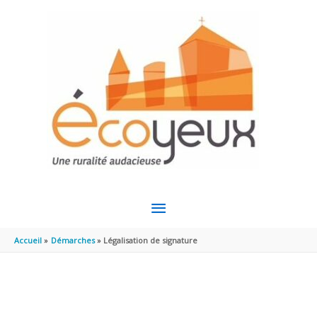
Aller au contenu
Aller au pied de page
MENU
PRINCIPAL
Accueil
Démarches
Légalisation de signature