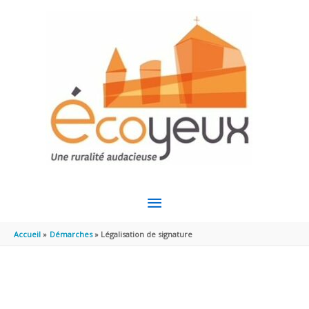
Aller au contenu
Aller au pied de page
MENU
PRINCIPAL
Accueil
Démarches
Légalisation de signature