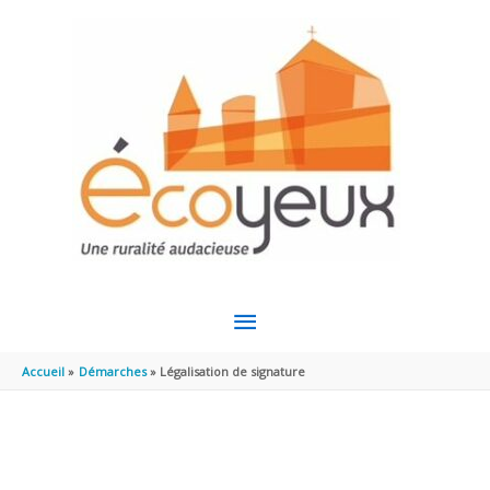
Aller au contenu
Aller au pied de page
MENU
PRINCIPAL
Accueil
Démarches
Légalisation de signature