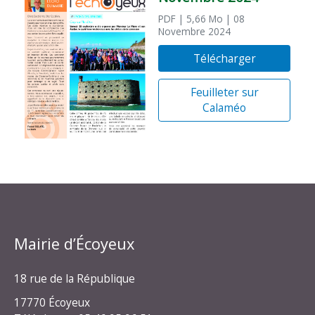
PDF
| 5,66 Mo
| 08
Novembre 2024
Télécharger
Feuilleter sur
Calaméo
Mairie d’Écoyeux
18 rue de la République
17770 Écoyeux