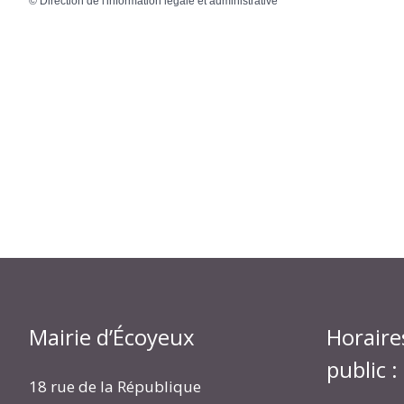
©
Direction de l'information légale et administrative
Mairie d’Écoyeux
Horaire
public :
18 rue de la République