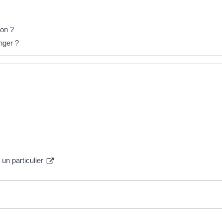
ion ?
nger ?
un particulier