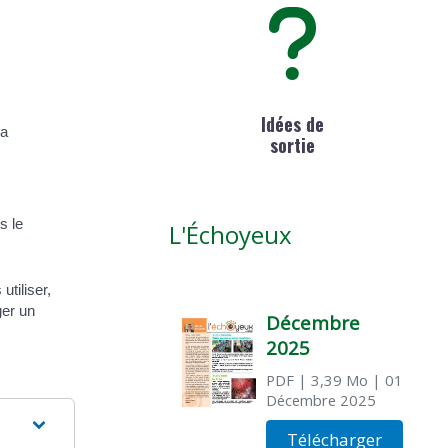
Idées de
la
sortie
s le
L'Échoyeux
tiliser,
ger un
Décembre
2025
PDF
| 3,39 Mo
| 01
Décembre 2025
Télécharger