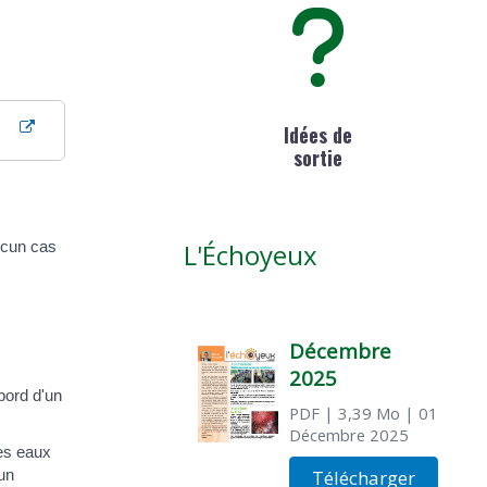
Idées de
sortie
ucun cas
L'Échoyeux
Décembre
2025
bord d'un
PDF
| 3,39 Mo
| 01
Décembre 2025
des eaux
'un
Télécharger