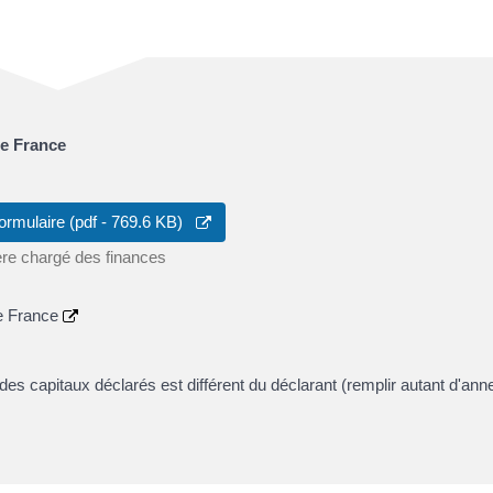
de France
ormulaire (pdf - 769.6 KB)
ère chargé des finances
de France
n des capitaux déclarés est différent du déclarant (remplir autant d'an