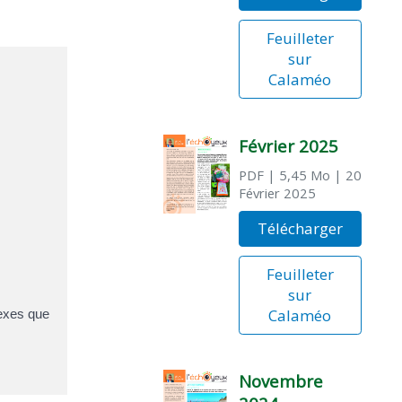
Feuilleter
sur
Calaméo
Février 2025
PDF
| 5,45 Mo
| 20
Février 2025
Télécharger
Feuilleter
sur
Calaméo
nexes que
Novembre