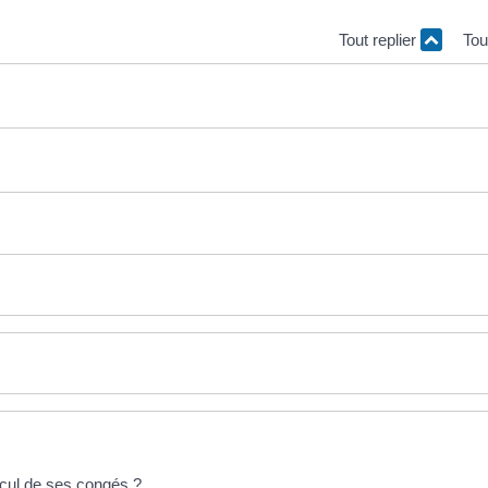
Tout replier
Tou
lcul de ses congés ?