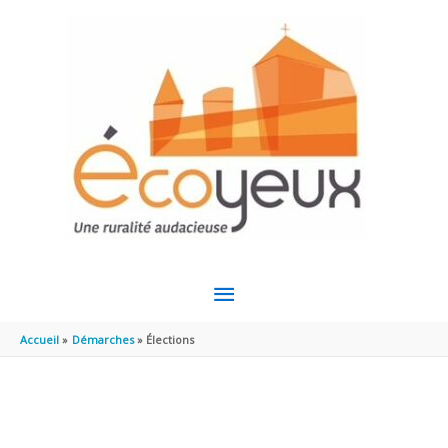
Aller au contenu
Aller au pied de page
MENU
PRINCIPAL
Accueil
Démarches
Élections