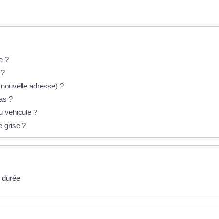
e ?
é ?
e nouvelle adresse) ?
as ?
du véhicule ?
e grise ?
e durée