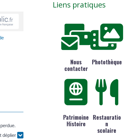
Liens pratiques
de
Nous
Photothèque
contacter
Patrimoine
Restauratio
Histoire
n
é perdue.
scolaire
t déplier