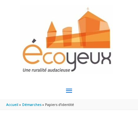
Aller au contenu
Aller au pied de page
MENU
PRINCIPAL
Accueil
Démarches
Papiers d’identité