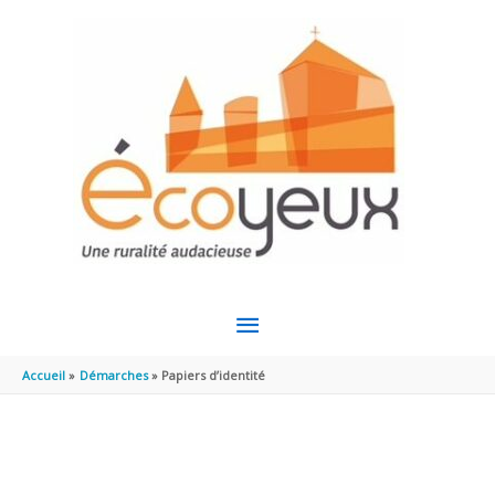
Aller au contenu
Aller au pied de page
MENU
PRINCIPAL
Accueil
Démarches
Papiers d’identité