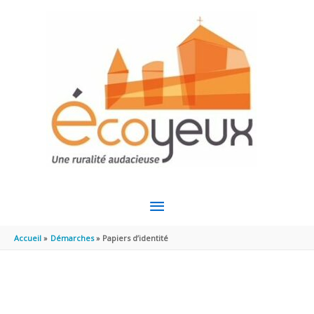
Aller au contenu
Aller au pied de page
MENU
PRINCIPAL
Accueil
Démarches
Papiers d’identité