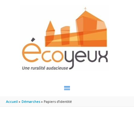
Aller au contenu
Aller au pied de page
MENU
PRINCIPAL
Accueil
Démarches
Papiers d’identité