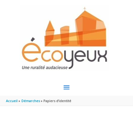
Aller au contenu
Aller au pied de page
MENU
PRINCIPAL
Accueil
Démarches
Papiers d’identité