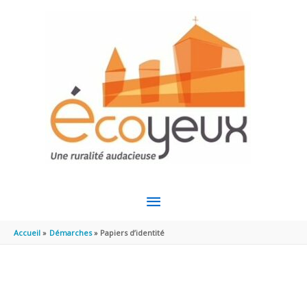
Aller au contenu
Aller au pied de page
MENU
PRINCIPAL
Accueil
Démarches
Papiers d’identité