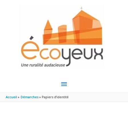
Aller au contenu
Aller au pied de page
MENU
PRINCIPAL
Accueil
Démarches
Papiers d’identité