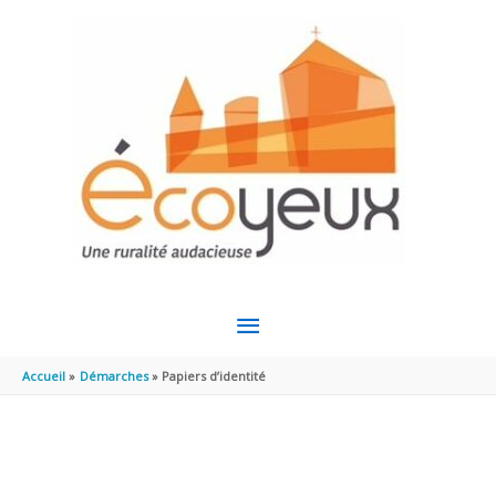
Aller au contenu
Aller au pied de page
MENU
PRINCIPAL
Accueil
Démarches
Papiers d’identité