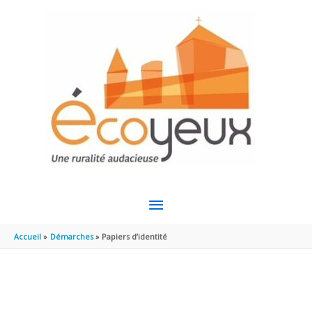
Aller au contenu
Aller au pied de page
MENU
PRINCIPAL
Accueil
Démarches
Papiers d’identité