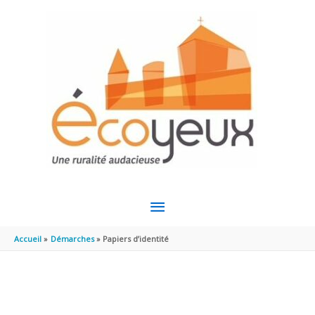
Aller au contenu
Aller au pied de page
MENU
PRINCIPAL
Accueil
Démarches
Papiers d’identité