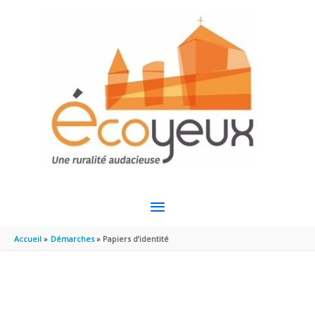
Aller au contenu
Aller au pied de page
MENU
PRINCIPAL
Accueil
Démarches
Papiers d’identité