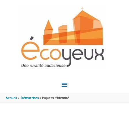
Aller au contenu
Aller au pied de page
MENU
PRINCIPAL
Accueil
Démarches
Papiers d’identité