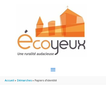
Aller au contenu
Aller au pied de page
MENU
PRINCIPAL
Accueil
Démarches
Papiers d’identité