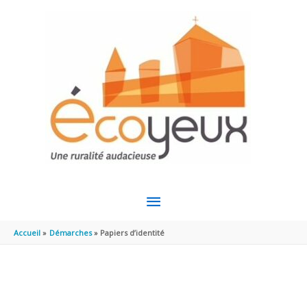
Aller au contenu
Aller au pied de page
MENU
PRINCIPAL
Accueil
Démarches
Papiers d’identité