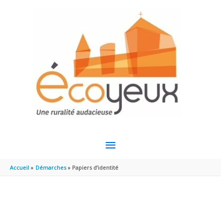
Aller au contenu
Aller au pied de page
MENU
PRINCIPAL
Accueil
Démarches
Papiers d’identité