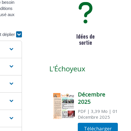
e besoin
ditions
fusé aux
t déplier
Idées de
sortie
L'Échoyeux
Décembre
2025
PDF
| 3,39 Mo
| 01
Décembre 2025
Télécharger