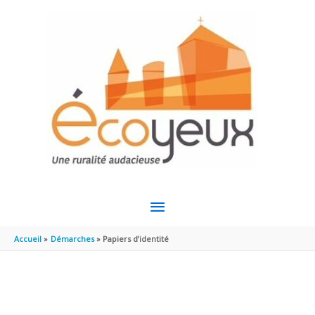
Aller au contenu
Aller au pied de page
MENU
PRINCIPAL
Accueil
Démarches
Papiers d’identité