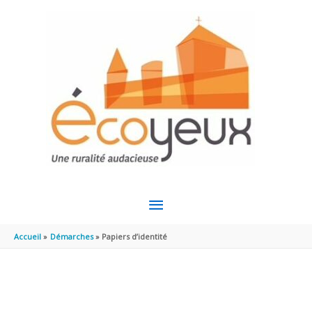
Aller au contenu
Aller au pied de page
MENU
PRINCIPAL
Accueil
Démarches
Papiers d’identité