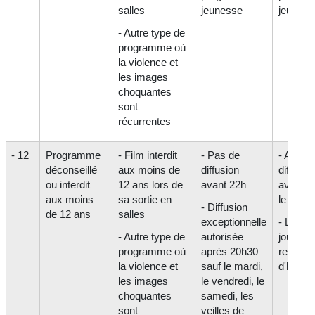
salles
jeunesse
jeuness
- Autre type de
programme où
la violence et
les images
choquantes
sont
récurrentes
- 12
Programme
- Film interdit
- Pas de
- Aucun
déconseillé
aux moins de
diffusion
diffusio
ou interdit
12 ans lors de
avant 22h
avant 2
aux moins
sa sortie en
le mercr
- Diffusion
de 12 ans
salles
exceptionnelle
- Les a
- Autre type de
autorisée
jours, 
programme où
après 20h30
restrict
la violence et
sauf le mardi,
d'horair
les images
le vendredi, le
choquantes
samedi, les
sont
veilles de