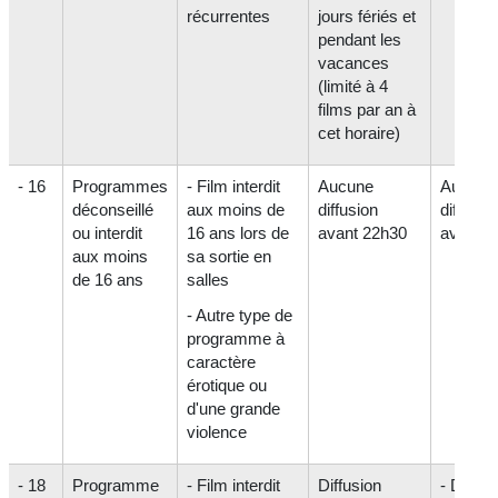
récurrentes
jours fériés et
pendant les
vacances
(limité à 4
films par an à
cet horaire)
- 16
Programmes
- Film interdit
Aucune
Aucune
déconseillé
aux moins de
diffusion
diffusio
ou interdit
16 ans lors de
avant 22h30
avant 2
aux moins
sa sortie en
de 16 ans
salles
- Autre type de
programme à
caractère
érotique ou
d'une grande
violence
- 18
Programme
- Film interdit
Diffusion
- Diffus