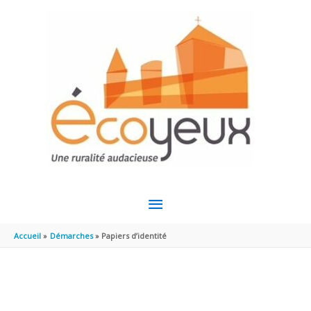
Aller au contenu
Aller au pied de page
MENU
PRINCIPAL
Accueil
Démarches
Papiers d’identité