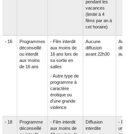
pendant les
vacances
(limité à 4
films par an à
cet horaire)
- 16
Programmes
- Film interdit
Aucune
Aucune
déconseillé
aux moins de
diffusion
diffusio
ou interdit
16 ans lors de
avant 22h30
avant 2
aux moins
sa sortie en
de 16 ans
salles
- Autre type de
programme à
caractère
érotique ou
d'une grande
violence
- 18
Programme
- Film interdit
Diffusion
- Diffus
déconseillé
aux moins de
interdite
unique