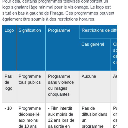
Pour cela, certains programmes télévisés comportent un
logo signalant l'âge minimal pour le visionnage. Le logo est
situé en bas à gauche de l'image. Ces programmes peuvent
également être soumis à des restrictions horaires.
Logo
Signification
Programme
Restrictions de diffusion
Cas général
Chaîne
spécial
dans le
cinéma
Pas
Programme
Programme
Aucune
Aucune
de
tous publics
sans violence
logo
ou images
choquantes
- 10
Programme
- Film interdit
Pas de
Pas de
déconseillé
aux moins de
diffusion dans
diffusio
aux moins
12 ans lors de
un
dans u
de 10 ans
sa sortie en
programme
progra