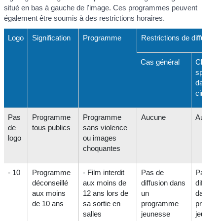
situé en bas à gauche de l'image. Ces programmes peuvent
également être soumis à des restrictions horaires.
Logo
Signification
Programme
Restrictions de diffusion
Cas général
Chaîne
spécial
dans le
cinéma
Pas
Programme
Programme
Aucune
Aucune
de
tous publics
sans violence
logo
ou images
choquantes
- 10
Programme
- Film interdit
Pas de
Pas de
déconseillé
aux moins de
diffusion dans
diffusio
aux moins
12 ans lors de
un
dans u
de 10 ans
sa sortie en
programme
progra
salles
jeunesse
jeuness