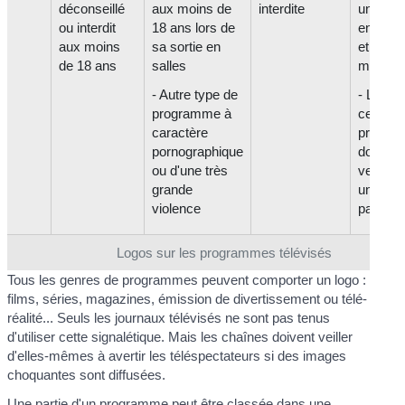
déconseillé
aux moins de
interdite
unique
ou interdit
18 ans lors de
entre mi
aux moins
sa sortie en
et 5h d
de 18 ans
salles
matin
- Autre type de
- L'acc
programme à
ces
caractère
progra
pornographique
doit êtr
ou d'une très
verrouil
grande
un cod
violence
parenta
Logos sur les programmes télévisés
Tous les genres de programmes peuvent comporter un logo :
films, séries, magazines, émission de divertissement ou télé-
réalité... Seuls les journaux télévisés ne sont pas tenus
d'utiliser cette signalétique. Mais les chaînes doivent veiller
d'elles-mêmes à avertir les téléspectateurs si des images
choquantes sont diffusées.
Une partie d'un programme peut être classée dans une