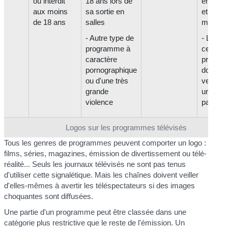
ou interdit
18 ans lors de
entre mi
aux moins
sa sortie en
et 5h d
de 18 ans
salles
matin
- Autre type de
- L'acc
programme à
ces
caractère
progra
pornographique
doit êtr
ou d'une très
verrouil
grande
un cod
violence
parenta
Logos sur les programmes télévisés
Tous les genres de programmes peuvent comporter un logo :
films, séries, magazines, émission de divertissement ou télé-
réalité... Seuls les journaux télévisés ne sont pas tenus
d'utiliser cette signalétique. Mais les chaînes doivent veiller
d'elles-mêmes à avertir les téléspectateurs si des images
choquantes sont diffusées.
Une partie d'un programme peut être classée dans une
catégorie plus restrictive que le reste de l'émission. Un