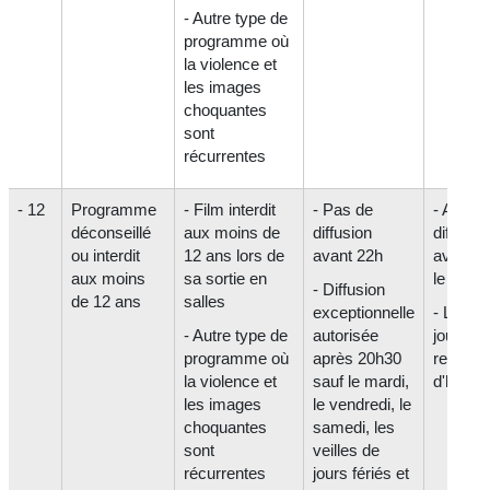
- Autre type de
programme où
la violence et
les images
choquantes
sont
récurrentes
- 12
Programme
- Film interdit
- Pas de
- Aucun
déconseillé
aux moins de
diffusion
diffusio
ou interdit
12 ans lors de
avant 22h
avant 2
aux moins
sa sortie en
le mercr
- Diffusion
de 12 ans
salles
exceptionnelle
- Les a
- Autre type de
autorisée
jours, 
programme où
après 20h30
restrict
la violence et
sauf le mardi,
d'horair
les images
le vendredi, le
choquantes
samedi, les
sont
veilles de
récurrentes
jours fériés et