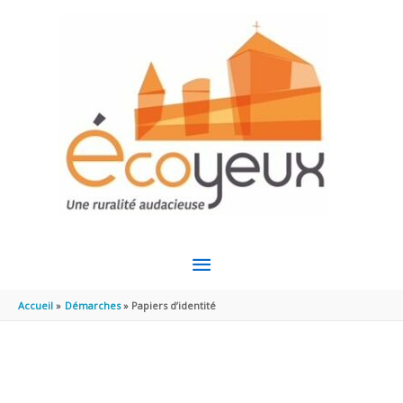
Aller au contenu
Aller au pied de page
MENU
PRINCIPAL
Accueil
Démarches
Papiers d’identité