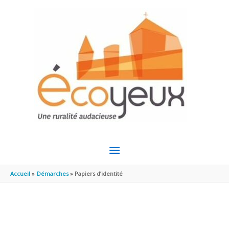
Aller au contenu
Aller au pied de page
MENU
PRINCIPAL
Accueil
Démarches
Papiers d’identité