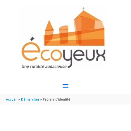
Aller au contenu
Aller au pied de page
MENU
PRINCIPAL
Accueil
Démarches
Papiers d’identité