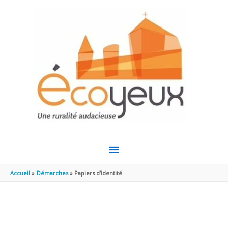
Aller au contenu
Aller au pied de page
MENU
PRINCIPAL
Accueil
Démarches
Papiers d’identité