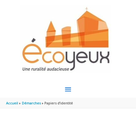
Aller au contenu
Aller au pied de page
MENU
PRINCIPAL
Accueil
Démarches
Papiers d’identité