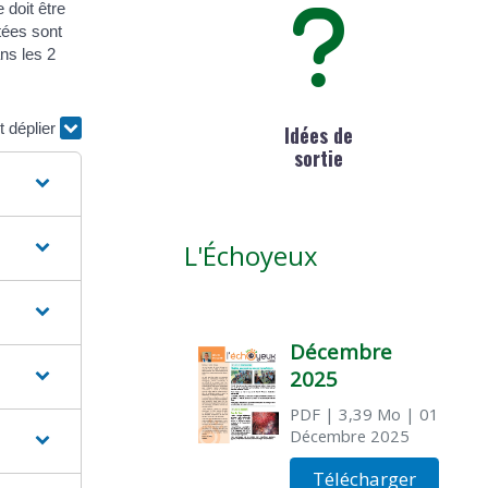
 doit être
atées sont
ans les 2
t déplier
Idées de
sortie
L'Échoyeux
Décembre
2025
PDF
| 3,39 Mo
| 01
Décembre 2025
Télécharger