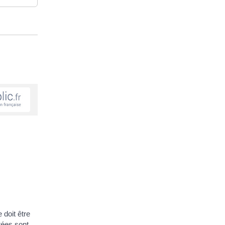
 doit être
atées sont