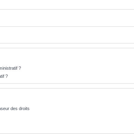
inistratif ?
if ?
nseur des droits