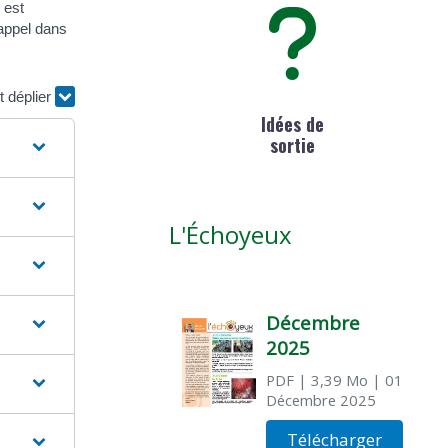
 est
 appel dans
t déplier
Idées de
sortie
L'Échoyeux
Décembre
2025
PDF
| 3,39 Mo
| 01
Décembre 2025
Télécharger