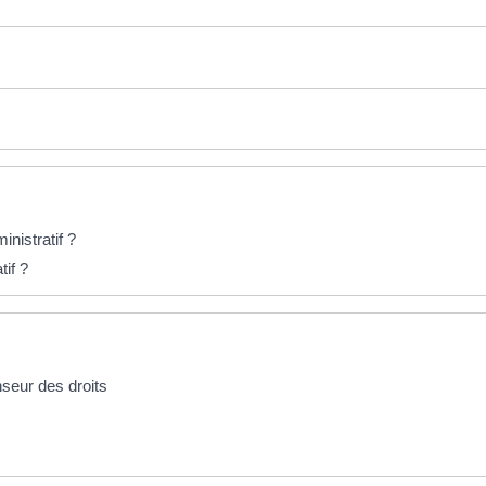
inistratif ?
if ?
nseur des droits