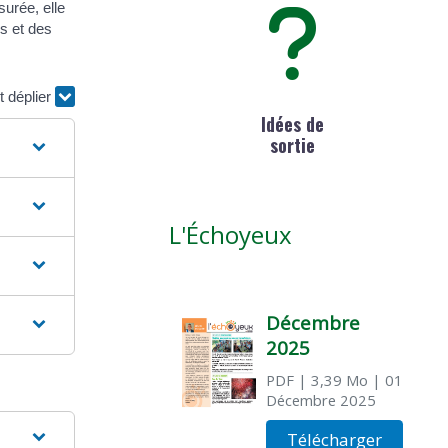
surée, elle
s et des
t déplier
Idées de
sortie
L'Échoyeux
Décembre
2025
PDF
| 3,39 Mo
| 01
Décembre 2025
Télécharger