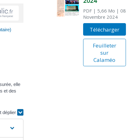
2024
PDF
| 5,66 Mo
| 08
Novembre 2024
Télécharger
taire)
Feuilleter
sur
Calaméo
surée, elle
s et des
t déplier