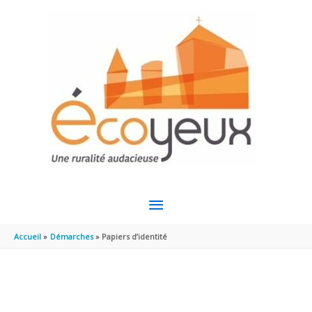
Aller au contenu
Aller au pied de page
MENU
PRINCIPAL
Accueil
Démarches
Papiers d’identité