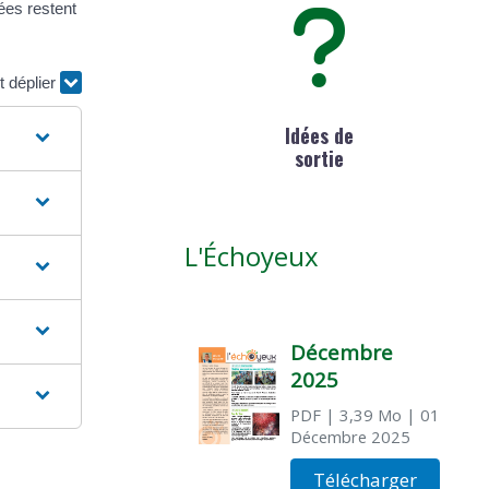
ées restent
t déplier
Idées de
sortie
L'Échoyeux
Décembre
2025
PDF
| 3,39 Mo
| 01
Décembre 2025
Télécharger