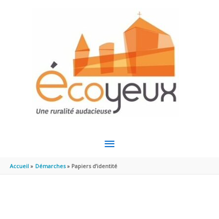
Aller au contenu
Aller au pied de page
MENU
PRINCIPAL
Accueil
Démarches
Papiers d’identité